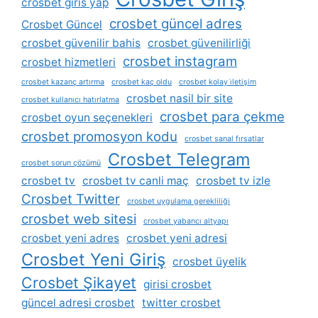
crosbet giris yap
crosbet güncel adres
Crosbet Güncel
crosbet güvenilir bahis
crosbet güvenilirliği
crosbet instagram
crosbet hizmetleri
crosbet kazanç artırma
crosbet kaç oldu
crosbet kolay i̇letişim
crosbet nasil bir site
crosbet kullanıcı hatırlatma
crosbet para çekme
crosbet oyun seçenekleri
crosbet promosyon kodu
crosbet sanal fırsatlar
Crosbet Telegram
crosbet sorun çözümü
crosbet tv
crosbet tv canli maç
crosbet tv izle
Crosbet Twitter
crosbet uygulama gerekliliği
crosbet web sitesi
crosbet yabancı altyapı
crosbet yeni adres
crosbet yeni adresi
Crosbet Yeni Giriş
crosbet üyelik
Crosbet Şikayet
girisi crosbet
güncel adresi crosbet
twitter crosbet