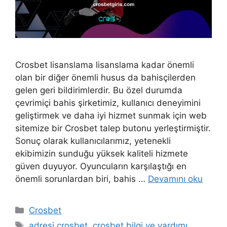
Crosbet lisanslama lisanslama kadar önemli
olan bir diğer önemli husus da bahisçilerden
gelen geri bildirimlerdir. Bu özel durumda
çevrimiçi bahis şirketimiz, kullanıcı deneyimini
geliştirmek ve daha iyi hizmet sunmak için web
sitemize bir Crosbet talep butonu yerleştirmiştir.
Sonuç olarak kullanıcılarımız, yetenekli
ekibimizin sunduğu yüksek kaliteli hizmete
güven duyuyor. Oyuncuların karşılaştığı en
önemli sorunlardan biri, bahis …
Devamını oku
Kategoriler
Crosbet
Etiketler
adresi crosbet
,
crosbet bilgi ve yardımı
,