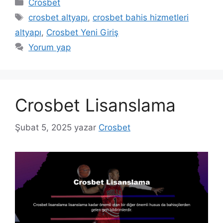
Kategoriler
Crosbet
Etiketler
crosbet altyapı
,
crosbet bahis hizmetleri
altyapı
,
Crosbet Yeni Giriş
Yorum yap
Crosbet Lisanslama
Şubat 5, 2025
yazar
Crosbet