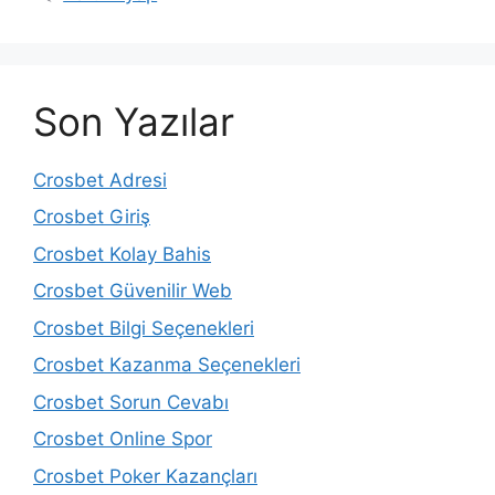
Son Yazılar
Crosbet Adresi
Crosbet Giriş
Crosbet Kolay Bahis
Crosbet Güvenilir Web
Crosbet Bilgi Seçenekleri
Crosbet Kazanma Seçenekleri
Crosbet Sorun Cevabı
Crosbet Online Spor
Crosbet Poker Kazançları