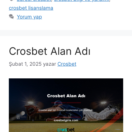
crosbet lisanslama
Yorum yap
Crosbet Alan Adı
Şubat 1, 2025
yazar
Crosbet