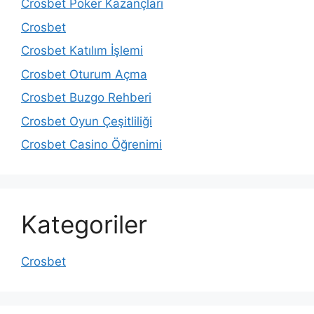
Crosbet Poker Kazançları
Crosbet
Crosbet Katılım İşlemi
Crosbet Oturum Açma
Crosbet Buzgo Rehberi
Crosbet Oyun Çeşitliliği
Crosbet Casino Öğrenimi
Kategoriler
Crosbet