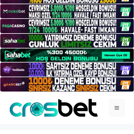
İçeriğe
atla
Menü