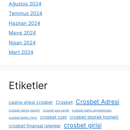
Ağustos 2024
Temmuz 2024
Haziran 2024
Mayıs 2024
Nisan 2024
Mart 2024
Etiketler
Crosbet Adresi
casino sitesi crosbet
Crosbet
crosbet adres tespiti
crosbet ana sayfa
crosbet bahis alışkanlıkları
crosbet com
crosbet destek hizmeti
crosbet bahis i̇lgisi
crosbet girisi
crosbet finansal i̇şlemler