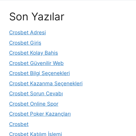
Son Yazılar
Crosbet Adresi
Crosbet Giriş
Crosbet Kolay Bahis
Crosbet Güvenilir Web
Crosbet Bilgi Seçenekleri
Crosbet Kazanma Seçenekleri
Crosbet Sorun Cevabı
Crosbet Online Spor
Crosbet Poker Kazançları
Crosbet
Crosbet Katılım İşlemi