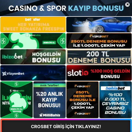
×
CROSBET GİRİŞ İÇİN TIKLAYINIZ!