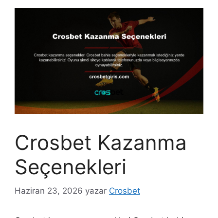
Crosbet Kazanma
Seçenekleri
Haziran 23, 2026
yazar
Crosbet