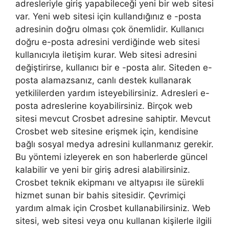
adresleriyle giriş yapabileceği yeni bir web sitesi
var. Yeni web sitesi için kullandığınız e -posta
adresinin doğru olması çok önemlidir. Kullanıcı
doğru e-posta adresini verdiğinde web sitesi
kullanıcıyla iletişim kurar. Web sitesi adresini
değiştirirse, kullanıcı bir e -posta alır. Siteden e-
posta alamazsanız, canlı destek kullanarak
yetkililerden yardım isteyebilirsiniz. Adresleri e-
posta adreslerine koyabilirsiniz. Birçok web
sitesi mevcut Crosbet adresine sahiptir. Mevcut
Crosbet web sitesine erişmek için, kendisine
bağlı sosyal medya adresini kullanmanız gerekir.
Bu yöntemi izleyerek en son haberlerde güncel
kalabilir ve yeni bir giriş adresi alabilirsiniz.
Crosbet teknik ekipmanı ve altyapısı ile sürekli
hizmet sunan bir bahis sitesidir. Çevrimiçi
yardım almak için Crosbet kullanabilirsiniz. Web
sitesi, web sitesi veya onu kullanan kişilerle ilgili