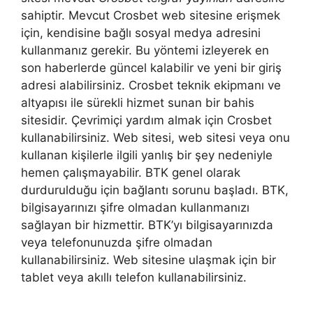
sahiptir. Mevcut Crosbet web sitesine erişmek
için, kendisine bağlı sosyal medya adresini
kullanmanız gerekir. Bu yöntemi izleyerek en
son haberlerde güncel kalabilir ve yeni bir giriş
adresi alabilirsiniz. Crosbet teknik ekipmanı ve
altyapısı ile sürekli hizmet sunan bir bahis
sitesidir. Çevrimiçi yardım almak için Crosbet
kullanabilirsiniz. Web sitesi, web sitesi veya onu
kullanan kişilerle ilgili yanlış bir şey nedeniyle
hemen çalışmayabilir. BTK genel olarak
durdurulduğu için bağlantı sorunu başladı. BTK,
bilgisayarınızı şifre olmadan kullanmanızı
sağlayan bir hizmettir. BTK’yı bilgisayarınızda
veya telefonunuzda şifre olmadan
kullanabilirsiniz. Web sitesine ulaşmak için bir
tablet veya akıllı telefon kullanabilirsiniz.