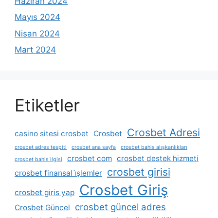
Haziran 2024
Mayıs 2024
Nisan 2024
Mart 2024
Etiketler
Crosbet Adresi
casino sitesi crosbet
Crosbet
crosbet adres tespiti
crosbet ana sayfa
crosbet bahis alışkanlıkları
crosbet com
crosbet destek hizmeti
crosbet bahis i̇lgisi
crosbet girisi
crosbet finansal i̇şlemler
Crosbet Giriş
crosbet giris yap
crosbet güncel adres
Crosbet Güncel