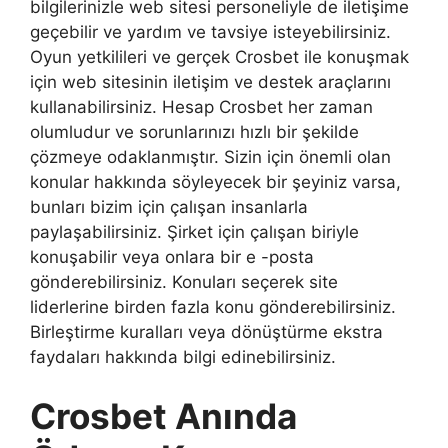
bilgilerinizle web sitesi personeliyle de iletişime
geçebilir ve yardım ve tavsiye isteyebilirsiniz.
Oyun yetkilileri ve gerçek Crosbet ile konuşmak
için web sitesinin iletişim ve destek araçlarını
kullanabilirsiniz. Hesap Crosbet her zaman
olumludur ve sorunlarınızı hızlı bir şekilde
çözmeye odaklanmıştır. Sizin için önemli olan
konular hakkında söyleyecek bir şeyiniz varsa,
bunları bizim için çalışan insanlarla
paylaşabilirsiniz. Şirket için çalışan biriyle
konuşabilir veya onlara bir e -posta
gönderebilirsiniz. Konuları seçerek site
liderlerine birden fazla konu gönderebilirsiniz.
Birleştirme kuralları veya dönüştürme ekstra
faydaları hakkında bilgi edinebilirsiniz.
Crosbet Anında