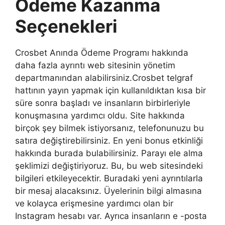
Ödeme Kazanma
Seçenekleri
Crosbet Anında Ödeme Programı hakkında
daha fazla ayrıntı web sitesinin yönetim
departmanından alabilirsiniz.Crosbet telgraf
hattının yayın yapmak için kullanıldıktan kısa bir
süre sonra başladı ve insanların birbirleriyle
konuşmasına yardımcı oldu. Site hakkında
birçok şey bilmek istiyorsanız, telefonunuzu bu
satıra değiştirebilirsiniz. En yeni bonus etkinliği
hakkında burada bulabilirsiniz. Parayı ele alma
şeklimizi değiştiriyoruz. Bu, bu web sitesindeki
bilgileri etkileyecektir. Buradaki yeni ayrıntılarla
bir mesaj alacaksınız. Üyelerinin bilgi almasına
ve kolayca erişmesine yardımcı olan bir
Instagram hesabı var. Ayrıca insanların e -posta