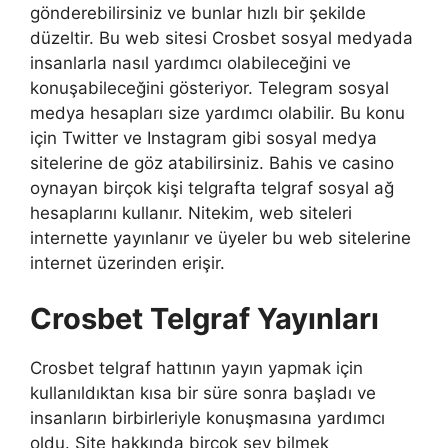
gönderebilirsiniz ve bunlar hızlı bir şekilde
düzeltir. Bu web sitesi Crosbet sosyal medyada
insanlarla nasıl yardımcı olabileceğini ve
konuşabileceğini gösteriyor. Telegram sosyal
medya hesapları size yardımcı olabilir. Bu konu
için Twitter ve Instagram gibi sosyal medya
sitelerine de göz atabilirsiniz. Bahis ve casino
oynayan birçok kişi telgrafta telgraf sosyal ağ
hesaplarını kullanır. Nitekim, web siteleri
internette yayınlanır ve üyeler bu web sitelerine
internet üzerinden erişir.
Crosbet Telgraf Yayınları
Crosbet telgraf hattının yayın yapmak için
kullanıldıktan kısa bir süre sonra başladı ve
insanların birbirleriyle konuşmasına yardımcı
oldu. Site hakkında birçok şey bilmek