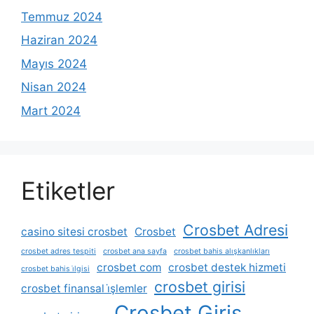
Temmuz 2024
Haziran 2024
Mayıs 2024
Nisan 2024
Mart 2024
Etiketler
Crosbet Adresi
casino sitesi crosbet
Crosbet
crosbet adres tespiti
crosbet ana sayfa
crosbet bahis alışkanlıkları
crosbet com
crosbet destek hizmeti
crosbet bahis i̇lgisi
crosbet girisi
crosbet finansal i̇şlemler
Crosbet Giriş