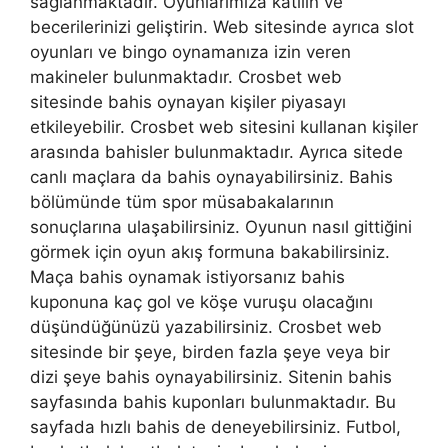
sağlanmaktadır. Oyunlarımıza katılın ve
becerilerinizi geliştirin. Web sitesinde ayrıca slot
oyunları ve bingo oynamanıza izin veren
makineler bulunmaktadır. Crosbet web
sitesinde bahis oynayan kişiler piyasayı
etkileyebilir. Crosbet web sitesini kullanan kişiler
arasında bahisler bulunmaktadır. Ayrıca sitede
canlı maçlara da bahis oynayabilirsiniz. Bahis
bölümünde tüm spor müsabakalarının
sonuçlarına ulaşabilirsiniz. Oyunun nasıl gittiğini
görmek için oyun akış formuna bakabilirsiniz.
Maça bahis oynamak istiyorsanız bahis
kuponuna kaç gol ve köşe vuruşu olacağını
düşündüğünüzü yazabilirsiniz. Crosbet web
sitesinde bir şeye, birden fazla şeye veya bir
dizi şeye bahis oynayabilirsiniz. Sitenin bahis
sayfasında bahis kuponları bulunmaktadır. Bu
sayfada hızlı bahis de deneyebilirsiniz. Futbol,