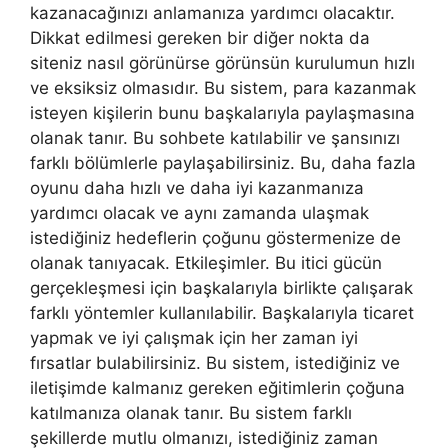
kazanacağınızı anlamanıza yardımcı olacaktır.
Dikkat edilmesi gereken bir diğer nokta da
siteniz nasıl görünürse görünsün kurulumun hızlı
ve eksiksiz olmasıdır. Bu sistem, para kazanmak
isteyen kişilerin bunu başkalarıyla paylaşmasına
olanak tanır. Bu sohbete katılabilir ve şansınızı
farklı bölümlerle paylaşabilirsiniz. Bu, daha fazla
oyunu daha hızlı ve daha iyi kazanmanıza
yardımcı olacak ve aynı zamanda ulaşmak
istediğiniz hedeflerin çoğunu göstermenize de
olanak tanıyacak. Etkileşimler. Bu itici gücün
gerçekleşmesi için başkalarıyla birlikte çalışarak
farklı yöntemler kullanılabilir. Başkalarıyla ticaret
yapmak ve iyi çalışmak için her zaman iyi
fırsatlar bulabilirsiniz. Bu sistem, istediğiniz ve
iletişimde kalmanız gereken eğitimlerin çoğuna
katılmanıza olanak tanır. Bu sistem farklı
şekillerde mutlu olmanızı, istediğiniz zaman