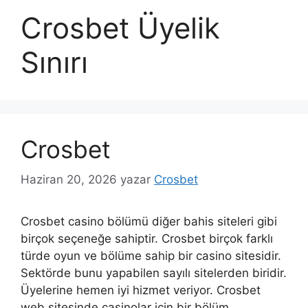
Crosbet Üyelik
Sınırı
Crosbet
Haziran 20, 2026
yazar
Crosbet
Crosbet casino bölümü diğer bahis siteleri gibi
birçok seçeneğe sahiptir. Crosbet birçok farklı
türde oyun ve bölüme sahip bir casino sitesidir.
Sektörde bunu yapabilen sayılı sitelerden biridir.
Üyelerine hemen iyi hizmet veriyor. Crosbet
web sitesinde casinolar için bir bölüm