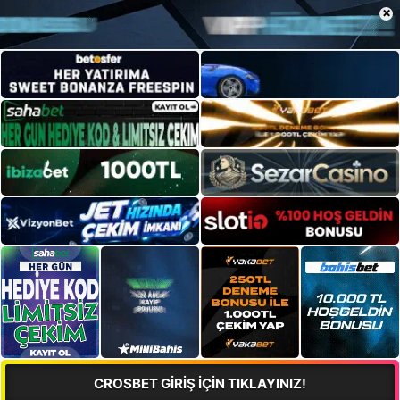
×
CROSBET GİRİŞ İÇİN TIKLAYINIZ!