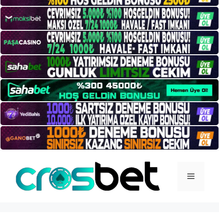
İçeriğe
atla
Menü