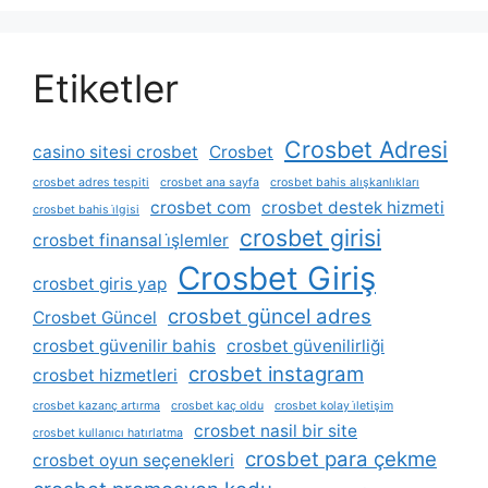
Etiketler
Crosbet Adresi
casino sitesi crosbet
Crosbet
crosbet adres tespiti
crosbet ana sayfa
crosbet bahis alışkanlıkları
crosbet com
crosbet destek hizmeti
crosbet bahis i̇lgisi
crosbet girisi
crosbet finansal i̇şlemler
Crosbet Giriş
crosbet giris yap
crosbet güncel adres
Crosbet Güncel
crosbet güvenilir bahis
crosbet güvenilirliği
crosbet instagram
crosbet hizmetleri
crosbet kazanç artırma
crosbet kaç oldu
crosbet kolay i̇letişim
crosbet nasil bir site
crosbet kullanıcı hatırlatma
crosbet para çekme
crosbet oyun seçenekleri