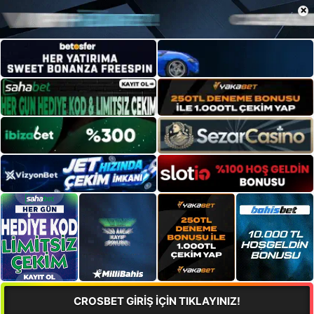
×
CROSBET GİRİŞ İÇİN TIKLAYINIZ!