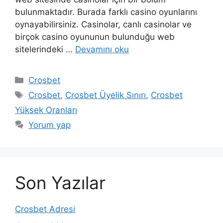
bulunmaktadır. Burada farklı casino oyunlarını
oynayabilirsiniz. Casinolar, canlı casinolar ve
birçok casino oyununun bulunduğu web
sitelerindeki …
Devamını oku
Kategoriler
Crosbet
Etiketler
Crosbet
,
Crosbet Üyelik Sınırı
,
Crosbet
Yüksek Oranları
Yorum yap
Son Yazılar
Crosbet Adresi