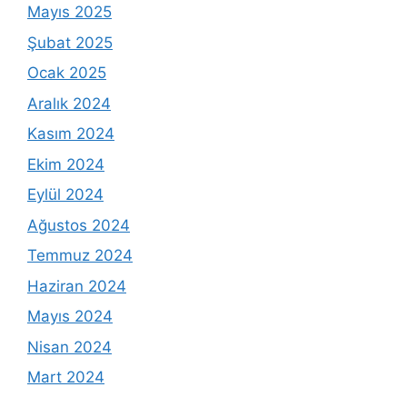
Mayıs 2025
Şubat 2025
Ocak 2025
Aralık 2024
Kasım 2024
Ekim 2024
Eylül 2024
Ağustos 2024
Temmuz 2024
Haziran 2024
Mayıs 2024
Nisan 2024
Mart 2024