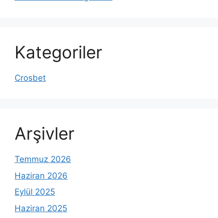
Kategoriler
Crosbet
Arşivler
Temmuz 2026
Haziran 2026
Eylül 2025
Haziran 2025