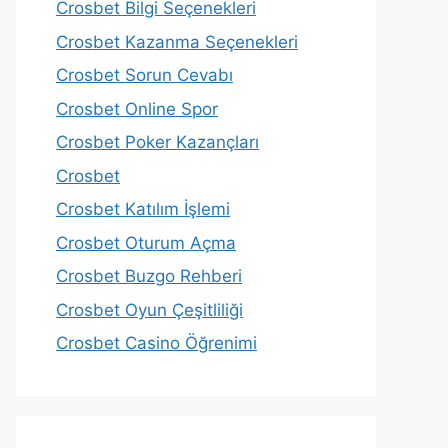
Crosbet Bilgi Seçenekleri
Crosbet Kazanma Seçenekleri
Crosbet Sorun Cevabı
Crosbet Online Spor
Crosbet Poker Kazançları
Crosbet
Crosbet Katılım İşlemi
Crosbet Oturum Açma
Crosbet Buzgo Rehberi
Crosbet Oyun Çeşitliliği
Crosbet Casino Öğrenimi