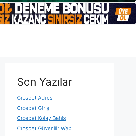
Son Yazılar
Crosbet Adresi
Crosbet Giriş
Crosbet Kolay Bahis
Crosbet Güvenilir Web