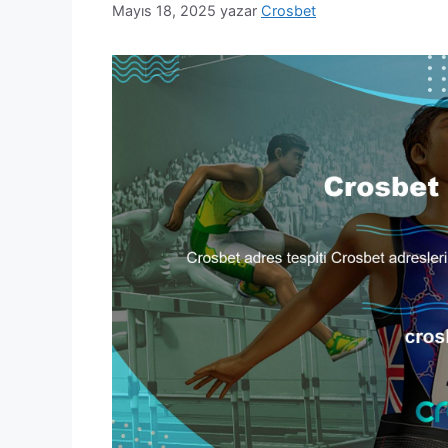
Mayıs 18, 2025
yazar
Crosbet