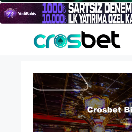
İçeriğe
atla