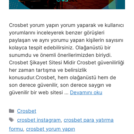
Crosbet yorum yapın yorum yaparak ve kullanıcı
yorumlarını inceleyerek benzer görüşleri
paylaşan ve aynı yorumu yapan kişilerin sayısını
kolayca tespit edebilirsiniz. Olağanüstü bir
sunumdu ve önemli önerilerimizden biriydi.
Crosbet Şikayet Sitesi Midir Crosbet güvenilirliği
her zaman tartışma ve belirsizlik
konusudur.Crosbet, hem olağanüstü hem de
son derece güvenilir, son derece saygın ve
güvenilir bir web sitesi …
Devamını oku
Kategoriler
Crosbet
Etiketler
crosbet instagram
,
crosbet para yatırma
formu
,
crosbet yorum yapın