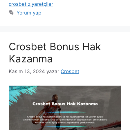
crosbet ziyaretçiler
Yorum yap
Crosbet Bonus Hak
Kazanma
Kasım 13, 2024
yazar
Crosbet