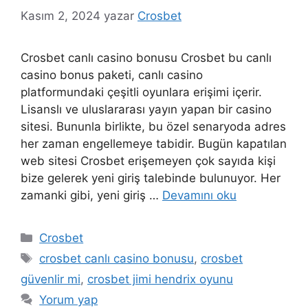
Kasım 2, 2024
yazar
Crosbet
Crosbet canlı casino bonusu Crosbet bu canlı
casino bonus paketi, canlı casino
platformundaki çeşitli oyunlara erişimi içerir.
Lisanslı ve uluslararası yayın yapan bir casino
sitesi. Bununla birlikte, bu özel senaryoda adres
her zaman engellemeye tabidir. Bugün kapatılan
web sitesi Crosbet erişemeyen çok sayıda kişi
bize gelerek yeni giriş talebinde bulunuyor. Her
zamanki gibi, yeni giriş …
Devamını oku
Kategoriler
Crosbet
Etiketler
crosbet canlı casino bonusu
,
crosbet
güvenlir mi
,
crosbet jimi hendrix oyunu
Yorum yap