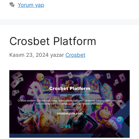
Yorum yap
Crosbet Platform
Kasım 23, 2024
yazar
Crosbet