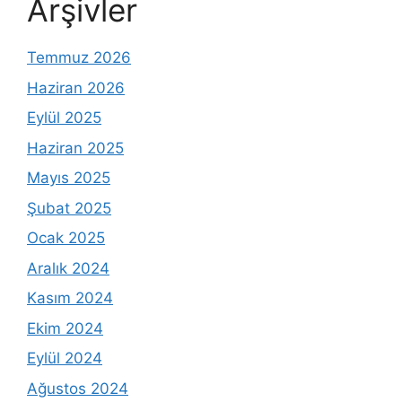
Arşivler
Temmuz 2026
Haziran 2026
Eylül 2025
Haziran 2025
Mayıs 2025
Şubat 2025
Ocak 2025
Aralık 2024
Kasım 2024
Ekim 2024
Eylül 2024
Ağustos 2024