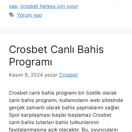
yap
,
crosbet herkes i̇çin oyun
Yorum yap
Crosbet Canlı Bahis
Programı
Kasım 6, 2024
yazar
Crosbet
Crosbet canlı bahis programı bir özellik olarak
canlı bahis programı, kullanıcıların web sitesinde
gerçek zamanlı olarak bahis yapmalarını sağlar.
Spor karşılaşması başlar başlamaz Crosbet
canlı bahis tutarları bahis tutkunlarının
faydalanmasına açık olacaktır. Bu, oyuncuların