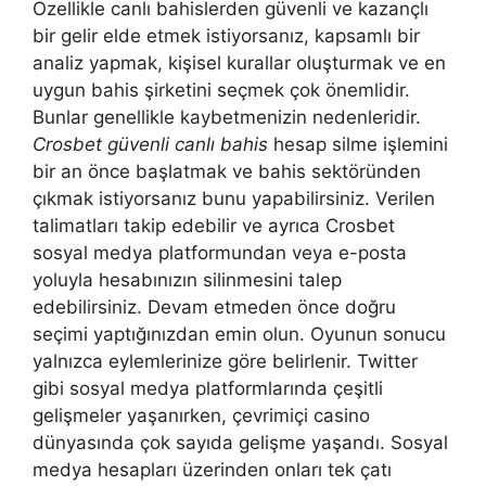
Özellikle canlı bahislerden güvenli ve kazançlı
bir gelir elde etmek istiyorsanız, kapsamlı bir
analiz yapmak, kişisel kurallar oluşturmak ve en
uygun bahis şirketini seçmek çok önemlidir.
Bunlar genellikle kaybetmenizin nedenleridir.
Crosbet güvenli canlı bahis
hesap silme işlemini
bir an önce başlatmak ve bahis sektöründen
çıkmak istiyorsanız bunu yapabilirsiniz. Verilen
talimatları takip edebilir ve ayrıca Crosbet
sosyal medya platformundan veya e-posta
yoluyla hesabınızın silinmesini talep
edebilirsiniz. Devam etmeden önce doğru
seçimi yaptığınızdan emin olun. Oyunun sonucu
yalnızca eylemlerinize göre belirlenir. Twitter
gibi sosyal medya platformlarında çeşitli
gelişmeler yaşanırken, çevrimiçi casino
dünyasında çok sayıda gelişme yaşandı. Sosyal
medya hesapları üzerinden onları tek çatı