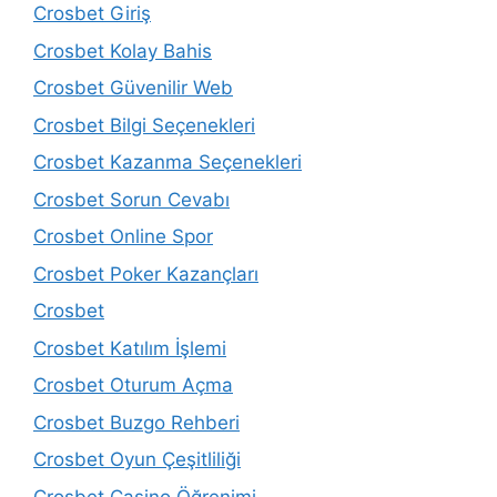
Crosbet Giriş
Crosbet Kolay Bahis
Crosbet Güvenilir Web
Crosbet Bilgi Seçenekleri
Crosbet Kazanma Seçenekleri
Crosbet Sorun Cevabı
Crosbet Online Spor
Crosbet Poker Kazançları
Crosbet
Crosbet Katılım İşlemi
Crosbet Oturum Açma
Crosbet Buzgo Rehberi
Crosbet Oyun Çeşitliliği
Crosbet Casino Öğrenimi