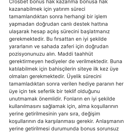
Crosbet bonus hak kazanma bonusa hak
kazanabilmek için yatırım süreci
tamamlandıktan sonra herhangi bir işlem
yapmadan doğrudan canlı destek hattına
ulaşarak hesap açılış sürecini başlatmanız
gerekmektedir. Bu fırsattan en iyi şekilde
yararlanın ve sahada zaferi için doğrudan
pozisyonunuzu alın. Maddi taahhüt
gerektirmeyen hediyeler de verilmektedir. Buna
katılabilmek için bahisçilerin siteye ilk kez üye
olmaları gerekmektedir. Üyelik sürecini
tamamladıktan sonra verilen hediye paranın her
üye için tek seferlik bir teklif olduğunu
unutmamak önemlidir. Fonların en iyi şekilde
kullanılmasını sağlamak için, alma koşullarının
yerine getirilmesinin yanı sıra, değişim
koşullarının da karşılanması gerekir. Anlaşmanın
yerine getirilmesi durumunda bonus sorunsuz