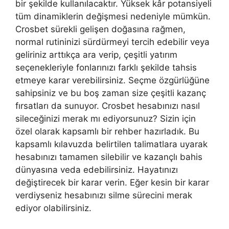
bir şekilde kullanılacaktır. Yüksek kâr potansiyeli
tüm dinamiklerin değişmesi nedeniyle mümkün.
Crosbet sürekli gelişen doğasına rağmen,
normal rutininizi sürdürmeyi tercih edebilir veya
geliriniz arttıkça ara verip, çeşitli yatırım
seçenekleriyle fonlarınızı farklı şekilde tahsis
etmeye karar verebilirsiniz. Seçme özgürlüğüne
sahipsiniz ve bu boş zaman size çeşitli kazanç
fırsatları da sunuyor. Crosbet hesabınızı nasıl
sileceğinizi merak mı ediyorsunuz? Sizin için
özel olarak kapsamlı bir rehber hazırladık. Bu
kapsamlı kılavuzda belirtilen talimatlara uyarak
hesabınızı tamamen silebilir ve kazançlı bahis
dünyasına veda edebilirsiniz. Hayatınızı
değiştirecek bir karar verin. Eğer kesin bir karar
verdiyseniz hesabınızı silme sürecini merak
ediyor olabilirsiniz.