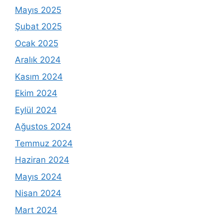
Mayıs 2025
Şubat 2025
Ocak 2025
Aralık 2024
Kasım 2024
Ekim 2024
Eylül 2024
Ağustos 2024
Temmuz 2024
Haziran 2024
Mayıs 2024
Nisan 2024
Mart 2024