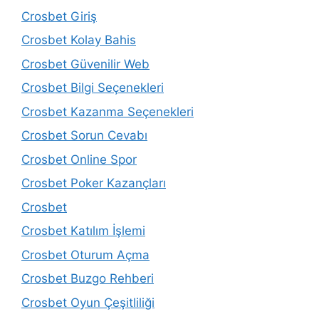
Crosbet Giriş
Crosbet Kolay Bahis
Crosbet Güvenilir Web
Crosbet Bilgi Seçenekleri
Crosbet Kazanma Seçenekleri
Crosbet Sorun Cevabı
Crosbet Online Spor
Crosbet Poker Kazançları
Crosbet
Crosbet Katılım İşlemi
Crosbet Oturum Açma
Crosbet Buzgo Rehberi
Crosbet Oyun Çeşitliliği