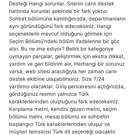
Desteği Hangi sorunlar. Sitenin canlı destek
hattında sorunlar şeklinde bir fark yoktur.
Sohbet bölümüne katıldığınızda, departmanların
aynı göründüğünü fark edeceksiniz. Hangi
seçeneklerin mevcut olduğunu görmek için
Seçim Bölümü’ndeki bölüm ifadelerine bir göz
atın. Bu ne ima ediyor? Belirli bir kategoriye
uymayan parçalar, geliştirmek için ekstra dikkat,
yardım ve geri bildirim alır. Herhangi bir sorunuz
varsa, web sitesi aracılığıyla her zaman canlı
destek ekibine ulaşabilirsiniz. Size 7/24
yardımcı olacaklar. Giriş penceresini açtığınızda,
gördüğünüz resmin yalnızca Türk
karakterlerinden oluştuğunu fark edeceksiniz.
Karşılama metni, kendini gezen metni, seçim
bölümü metni, mesaj bölümü ve sohbetin
başlangıcı Türk karakterlerinden oluşur ve
müşteri temsilcisi Türk dil seçeneği olacaktır.