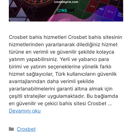
Crosbet bahis hizmetleri Crosbet bahis sitesinin
hizmetlerinden yararlanarak dilediğiniz hizmet
türüne en verimli ve güvenilir şekilde kolayca
yatırım yapabilirsiniz. Yerli ve yabancı para
birimi ve yatırım seçeneklerine yönelik farklı
hizmet sağlayıcılar, Türk kullanıcıların güvenlik
avantajlarından daha verimli şekilde
yararlanabilmelerini garanti altına almak için
çeşitli stratejiler uygulamaktadır. Bu bağlamda
en güvenilir ve çekici bahis sitesi Crosbet …
Devamını oku
Kategoriler
Crosbet