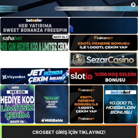
×
CROSBET GİRİŞ İÇİN TIKLAYINIZ!