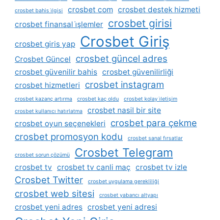
crosbet com
crosbet destek hizmeti
crosbet bahis i̇lgisi
crosbet girisi
crosbet finansal i̇şlemler
Crosbet Giriş
crosbet giris yap
crosbet güncel adres
Crosbet Güncel
crosbet güvenilir bahis
crosbet güvenilirliği
crosbet instagram
crosbet hizmetleri
crosbet kazanç artırma
crosbet kaç oldu
crosbet kolay i̇letişim
crosbet nasil bir site
crosbet kullanıcı hatırlatma
crosbet para çekme
crosbet oyun seçenekleri
crosbet promosyon kodu
crosbet sanal fırsatlar
Crosbet Telegram
crosbet sorun çözümü
crosbet tv
crosbet tv canli maç
crosbet tv izle
Crosbet Twitter
crosbet uygulama gerekliliği
crosbet web sitesi
crosbet yabancı altyapı
crosbet yeni adres
crosbet yeni adresi