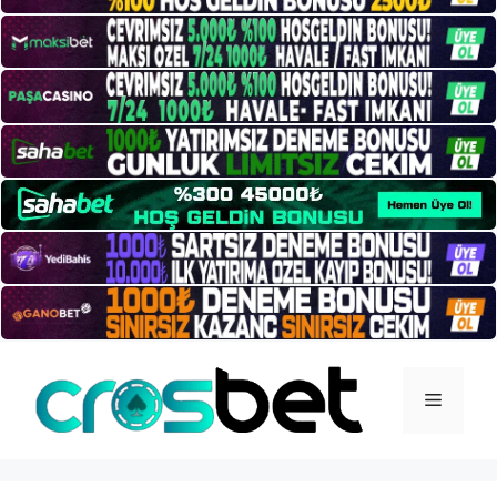
İçeriğe
atla
Menü