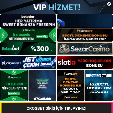
×
CROSBET GİRİŞ İÇİN TIKLAYINIZ!