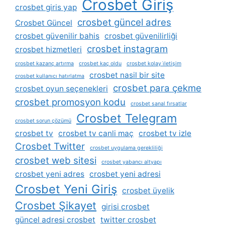
Crosbet Giriş
crosbet giris yap
crosbet güncel adres
Crosbet Güncel
crosbet güvenilir bahis
crosbet güvenilirliği
crosbet instagram
crosbet hizmetleri
crosbet kazanç artırma
crosbet kaç oldu
crosbet kolay i̇letişim
crosbet nasil bir site
crosbet kullanıcı hatırlatma
crosbet para çekme
crosbet oyun seçenekleri
crosbet promosyon kodu
crosbet sanal fırsatlar
Crosbet Telegram
crosbet sorun çözümü
crosbet tv
crosbet tv canli maç
crosbet tv izle
Crosbet Twitter
crosbet uygulama gerekliliği
crosbet web sitesi
crosbet yabancı altyapı
crosbet yeni adres
crosbet yeni adresi
Crosbet Yeni Giriş
crosbet üyelik
Crosbet Şikayet
girisi crosbet
güncel adresi crosbet
twitter crosbet