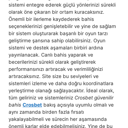
sistemi entegre ederek güçlü yönlerinizi sürekli
olarak öne çıkaran bir ortam kuracaksınız.
Önemli bir ilerleme kaydederek bahis
seçeneklerinizi genişletebilir ve yine de sağlam
bir sistem oluşturarak başarılı bir oyun tarzı
geliştirme şansına sahip olabilirsiniz. Oyun
sistemi ve destek aşamaları birbiri ardına
yayınlanacak. Canlı bahis yaparak ve
becerilerinizi sürekli olarak geliştirerek
performansınızı artıracak ve verimliliğinizi
artıracaksınız. Site size bu seviyeleri ve
sistemleri izleme ve daha doğru koordinatlara
yerleştirme olanağı sağlayacaktır. İdeal olarak,
tüm geliriniz ve sistemleriniz
Crosbet güvenilir
bahis
Crosbet
bakış açısıyla uyumlu olmalı ve
aynı zamanda birden fazla fırsatı
yakalayabilmeli ve sürecin her aşamasında
önemli karlar elde edebilmelisiniz. Yine de bu