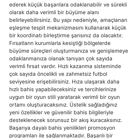
ederek küçük başarılara odaklanabilir ve sürekli
olarak daha verimli bir büyüme alanı
belirleyebilirsiniz. Bu yapı nedeniyle, amaçlanan
eşleşme tespit mekanizmasını kullanarak küçük
bir koordinatı birleştirme şansınız da olacaktır.
Fırsatların kurumlarla kesiştiği bölgelerde
büyüme süreçleri oluşturmanıza ve genişlemeye
odaklanmanıza olanak tanıyan çok sayıda
verimli fırsat vardır. Hızlı kazanma sisteminde
çok sayıda öncelikli ve zahmetsiz futbol
seviyesine erişebilirsiniz. Hıza ulaşarak daha
hızlı bahis yapabileceksiniz ve tercihlerinize
uygun bir oyun stili yaratarak verimli bir oyun
ortamı oluşturacaksınız. Üstelik sağladığınız
yeni özellikler ve güvenilir bahis bilgileriyle
desteklenecek sorunsuz bir akış kuracaksınız.
Başarıya dayalı bahis yenilikleri promosyon
programları ile sağlanmaktadır. Başarılı bir