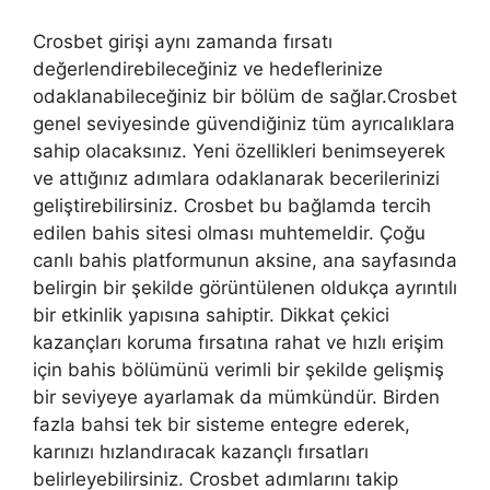
Crosbet girişi aynı zamanda fırsatı
değerlendirebileceğiniz ve hedeflerinize
odaklanabileceğiniz bir bölüm de sağlar.Crosbet
genel seviyesinde güvendiğiniz tüm ayrıcalıklara
sahip olacaksınız. Yeni özellikleri benimseyerek
ve attığınız adımlara odaklanarak becerilerinizi
geliştirebilirsiniz. Crosbet bu bağlamda tercih
edilen bahis sitesi olması muhtemeldir. Çoğu
canlı bahis platformunun aksine, ana sayfasında
belirgin bir şekilde görüntülenen oldukça ayrıntılı
bir etkinlik yapısına sahiptir. Dikkat çekici
kazançları koruma fırsatına rahat ve hızlı erişim
için bahis bölümünü verimli bir şekilde gelişmiş
bir seviyeye ayarlamak da mümkündür. Birden
fazla bahsi tek bir sisteme entegre ederek,
karınızı hızlandıracak kazançlı fırsatları
belirleyebilirsiniz. Crosbet adımlarını takip