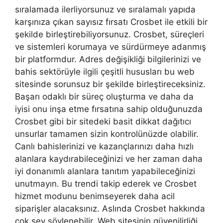
sıralamada ilerliyorsunuz ve sıralamalı yapıda
karşınıza çıkan sayısız fırsatı Crosbet ile etkili bir
şekilde birleştirebiliyorsunuz. Crosbet, süreçleri
ve sistemleri korumaya ve sürdürmeye adanmış
bir platformdur. Adres değişikliği bilgilerinizi ve
bahis sektörüyle ilgili çeşitli hususları bu web
sitesinde sorunsuz bir şekilde birleştireceksiniz.
Başarı odaklı bir süreç oluşturma ve daha da
iyisi onu inşa etme fırsatına sahip olduğunuzda
Crosbet gibi bir sitedeki basit dikkat dağıtıcı
unsurlar tamamen sizin kontrolünüzde olabilir.
Canlı bahislerinizi ve kazançlarınızı daha hızlı
alanlara kaydırabileceğinizi ve her zaman daha
iyi donanımlı alanlara tanıtım yapabileceğinizi
unutmayın. Bu trendi takip ederek ve Crosbet
hizmet modunu benimseyerek daha acil
siparişler alacaksınız. Aslında Crosbet hakkında
çok şey söylenebilir. Web sitesinin güvenilirliği