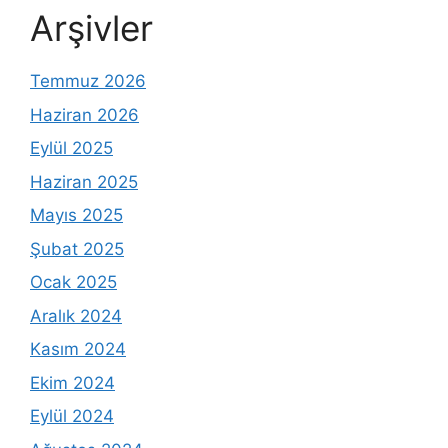
Arşivler
Temmuz 2026
Haziran 2026
Eylül 2025
Haziran 2025
Mayıs 2025
Şubat 2025
Ocak 2025
Aralık 2024
Kasım 2024
Ekim 2024
Eylül 2024