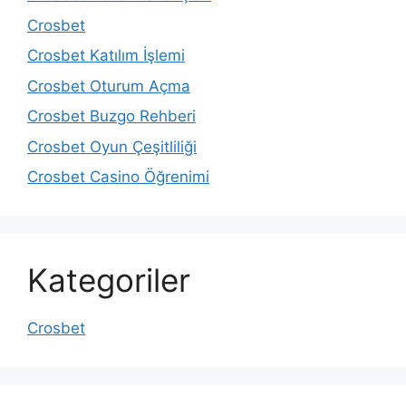
Crosbet
Crosbet Katılım İşlemi
Crosbet Oturum Açma
Crosbet Buzgo Rehberi
Crosbet Oyun Çeşitliliği
Crosbet Casino Öğrenimi
Kategoriler
Crosbet