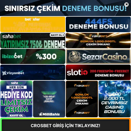
×
CROSBET GİRİŞ İÇİN TIKLAYINIZ!