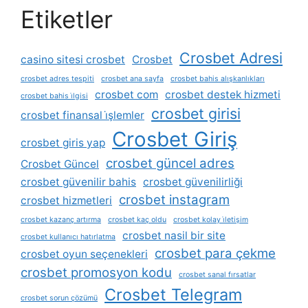
Etiketler
Crosbet Adresi
casino sitesi crosbet
Crosbet
crosbet adres tespiti
crosbet ana sayfa
crosbet bahis alışkanlıkları
crosbet com
crosbet destek hizmeti
crosbet bahis i̇lgisi
crosbet girisi
crosbet finansal i̇şlemler
Crosbet Giriş
crosbet giris yap
crosbet güncel adres
Crosbet Güncel
crosbet güvenilir bahis
crosbet güvenilirliği
crosbet instagram
crosbet hizmetleri
crosbet kazanç artırma
crosbet kaç oldu
crosbet kolay i̇letişim
crosbet nasil bir site
crosbet kullanıcı hatırlatma
crosbet para çekme
crosbet oyun seçenekleri
crosbet promosyon kodu
crosbet sanal fırsatlar
Crosbet Telegram
crosbet sorun çözümü