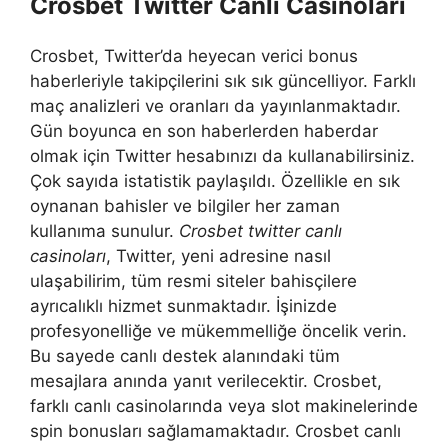
Crosbet Twitter Canlı Casinoları
Crosbet, Twitter’da heyecan verici bonus
haberleriyle takipçilerini sık sık güncelliyor. Farklı
maç analizleri ve oranları da yayınlanmaktadır.
Gün boyunca en son haberlerden haberdar
olmak için Twitter hesabınızı da kullanabilirsiniz.
Çok sayıda istatistik paylaşıldı. Özellikle en sık
oynanan bahisler ve bilgiler her zaman
kullanıma sunulur.
Crosbet twitter canlı
casinoları
, Twitter, yeni adresine nasıl
ulaşabilirim, tüm resmi siteler bahisçilere
ayrıcalıklı hizmet sunmaktadır. İşinizde
profesyonelliğe ve mükemmelliğe öncelik verin.
Bu sayede canlı destek alanındaki tüm
mesajlara anında yanıt verilecektir. Crosbet,
farklı canlı casinolarında veya slot makinelerinde
spin bonusları sağlamamaktadır. Crosbet canlı