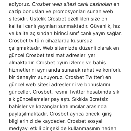
ediyoruz.
Crosbet web sitesi canlı casinoları
en
cazip bonusları ve promosyonları sunan web
sitesidir. Üstelik Crosbet özellikleri size en
kaliteli canlı yayınları sunmaktadır. Güvenlik, hız
ve kalite açısından birinci sınıf canlı yayın sağlar.
Crosbet tv tüm cihazlarda kusursuz
çalışmaktadır. Web sitemizde düzenli olarak en
güncel Crosbet teslimat adresleri yer
almaktadır. Crosbet oyun izleme ve bahis
hizmetlerini aynı anda sunarak rahat ve konforlu
bir deneyim sunuyoruz. Crosbet Twitter’ı en
güncel web sitesi adreslerini ve bonuslarını
günceller. Crosbet, resmi Twitter hesabında sık
sık güncellemeler paylaştı. Sıklıkla ücretsiz
bahisler ve kazançlar katılımcılar arasında
paylaşılmaktadır. Crosbet ayrıca önceki giriş
bilgilerinizi de kaydeder. Crosbet sosyal
medyayı etkili bir şekilde kullanmasının nedeni