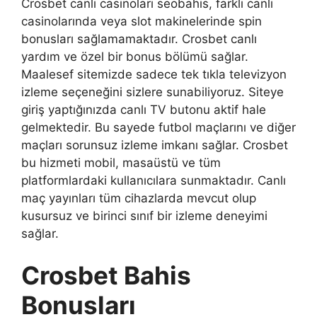
Crosbet canlı casinoları seobahis, farklı canlı
casinolarında veya slot makinelerinde spin
bonusları sağlamamaktadır. Crosbet canlı
yardım ve özel bir bonus bölümü sağlar.
Maalesef sitemizde sadece tek tıkla televizyon
izleme seçeneğini sizlere sunabiliyoruz. Siteye
giriş yaptığınızda canlı TV butonu aktif hale
gelmektedir. Bu sayede futbol maçlarını ve diğer
maçları sorunsuz izleme imkanı sağlar. Crosbet
bu hizmeti mobil, masaüstü ve tüm
platformlardaki kullanıcılara sunmaktadır. Canlı
maç yayınları tüm cihazlarda mevcut olup
kusursuz ve birinci sınıf bir izleme deneyimi
sağlar.
Crosbet Bahis
Bonusları