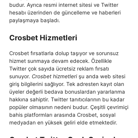
budur. Ayrıca resmi internet sitesi ve Twitter
hesabı üzerinden de güncelleme ve haberleri
paylaşmaya başladı.
Crosbet Hizmetleri
Crosbet fırsatlarla dolup taşıyor ve sorunsuz
hizmet sunmaya devam edecek. Özellikle
Twitter çok sayıda ücretsiz reklam fırsatı
sunuyor.
Crosbet hizmetleri
şu anda web sitesi
giriş bilgilerini sağlıyor. Tek adresten kayıt olan
üyeler değerli bedava bonuslardan yararlanma
hakkına sahiptir. Twitter tanıtıcılarının bu kadar
popüler olmasının nedeni budur. Çeşitli çevrimiçi
bahis platformları arasında Crosbet, sosyal
medyadan en yüksek geliri elde etmektedir.