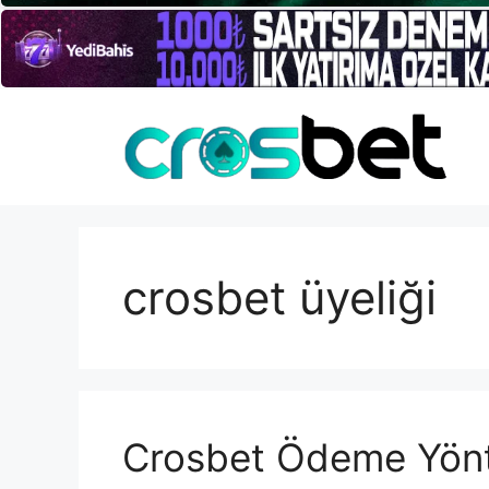
İçeriğe
atla
crosbet üyeliği
Crosbet Ödeme Yön