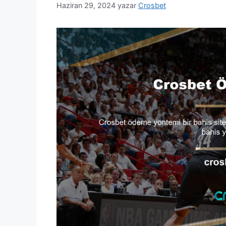
Haziran 29, 2024
yazar
Crosbet