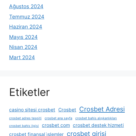
Ağustos 2024
Temmuz 2024
Haziran 2024
Mayıs 2024
Nisan 2024
Mart 2024
Etiketler
Crosbet Adresi
casino sitesi crosbet
Crosbet
crosbet adres tespiti
crosbet ana sayfa
crosbet bahis alışkanlıkları
crosbet com
crosbet destek hizmeti
crosbet bahis i̇lgisi
crosbet girisi
crosbet finansal i̇şlemler