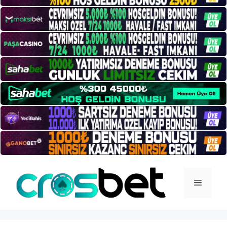
İçeriğe
atla
Menü