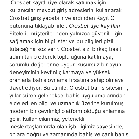
Crosbet kayıtlı üye olarak katılmak için
kullanıcılar mevcut giriş adreslerini kullanarak
Crosbet giriş yapabilir ve ardından Kayıt Ol
butonuna tıklayabilirler.
Crosbet üye kayıtları
Siteleri, müşterilerinden yalnızca güvenilirliğini
sağlamak için bilgi ister ve bu bilgileri gizli
tutacağına söz verir. Crosbet sizi birkaç basit
adımı takip ederek topluluğuna katılmaya,
sorumlu değerlerine uygun kusursuz bir oyun
deneyiminin keyfini çıkarmaya ve yüksek
oranlarla bahis oynama fırsatına sahip olmaya
davet ediyor. Bu cümle, Crosbet bahis sitesinin,
yıllar süren geleneksel bahis uygulamalarından
elde edilen bilgi ve uzmanlık üzerine kurulmuş
modern bir çevrimiçi platform olduğu anlamına
gelir. Kullanıcılarımız, yetenekli
meslektaşlarımızla olan işbirliğimiz sayesinde,
onlara doğru ve zamanında bahis ve canlı bahis