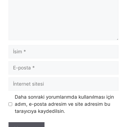
İsim
E-
posta
İnternet
sitesi
Daha sonraki yorumlarımda kullanılması için
adım, e-posta adresim ve site adresim bu
tarayıcıya kaydedilsin.