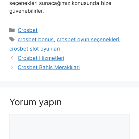
seçenekleri sunacağımız konusunda bize
güvenebilirler.
Kategoriler
Crosbet
Etiketler
crosbet bonus
,
crosbet oyun seçenekleri
,
crosbet slot oyunları
Crosbet Hizmetleri
Crosbet Bahis Meraklıları
Yorum yapın
Yorum