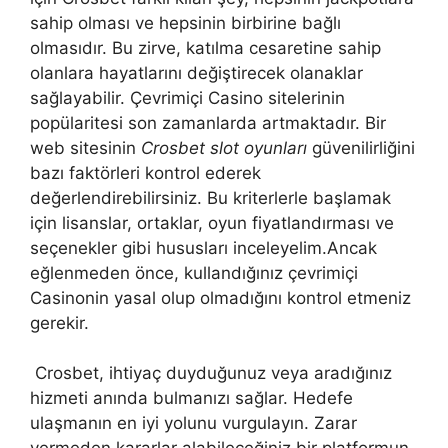
sahip olması ve hepsinin birbirine bağlı
olmasıdır. Bu zirve, katılma cesaretine sahip
olanlara hayatlarını değiştirecek olanaklar
sağlayabilir. Çevrimiçi Casino sitelerinin
popülaritesi son zamanlarda artmaktadır. Bir
web sitesinin
Crosbet slot oyunları
güvenilirliğini
bazı faktörleri kontrol ederek
değerlendirebilirsiniz. Bu kriterlerle başlamak
için lisanslar, ortaklar, oyun fiyatlandırması ve
seçenekler gibi hususları inceleyelim.Ancak
eğlenmeden önce, kullandığınız çevrimiçi
Casinonin yasal olup olmadığını kontrol etmeniz
gerekir.
Crosbet, ihtiyaç duyduğunuz veya aradığınız
hizmeti anında bulmanızı sağlar. Hedefe
ulaşmanın en iyi yolunu vurgulayın. Zarar