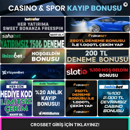
×
CROSBET GİRİŞ İÇİN TIKLAYINIZ!