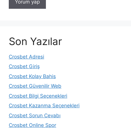
Son Yazılar
Crosbet Adresi
Crosbet Giriş
Crosbet Kolay Bahis
Crosbet Güvenilir Web
Crosbet Bilgi Seçenekleri
Crosbet Kazanma Seçenekleri
Crosbet Sorun Cevabı
Crosbet Online Spor