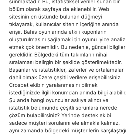
sunmaktadır. Bu, istatistiksel veriler sunan bir
bölüm olarak sayfaya da eklenebilir. Web
sitesinin en üstünde bulunan düğmeyi
tıklayarak, kullanıcılar sitenin içeriğine anında
erişir. Bahis oyunlarında etkili kuponların
oluşturulmasını sağlamak için oyunu iyice analiz
etmek çok önemlidir. Bu nedenle, güncel bilgiler
gereklidir. Bölgedeki tüm takımların nihai
sıralaması belirgin bir şekilde gösterilmektedir.
Başarılar ve istatistikler, zaferler ve ortalamalar
dahil olmak üzere çeşitli verilere erişebilirsiniz.
Crosbet ekibin yaralanmasını bilmek
istediğinizde ilgili konumdan anında bilgi alabilir.
Şu anda hangi oyuncular askıya alındı ​​ve
istatistik bölümünde çeşitli sorunlara nerede
çözüm bulabilirsiniz? Yerinde destek ekibi
sadece müşteri sorularını ele almakla kalmaz,
aynı zamanda bölgedeki müşterilerin karşılaştığı