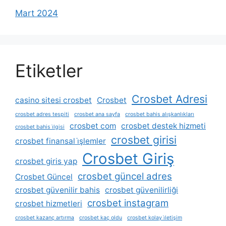
Mart 2024
Etiketler
Crosbet Adresi
casino sitesi crosbet
Crosbet
crosbet adres tespiti
crosbet ana sayfa
crosbet bahis alışkanlıkları
crosbet com
crosbet destek hizmeti
crosbet bahis i̇lgisi
crosbet girisi
crosbet finansal i̇şlemler
Crosbet Giriş
crosbet giris yap
crosbet güncel adres
Crosbet Güncel
crosbet güvenilir bahis
crosbet güvenilirliği
crosbet instagram
crosbet hizmetleri
crosbet kazanç artırma
crosbet kaç oldu
crosbet kolay i̇letişim