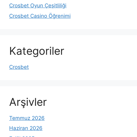
Crosbet Oyun Çeşitliliği
Crosbet Casino Öğrenimi
Kategoriler
Crosbet
Arşivler
Temmuz 2026
Haziran 2026