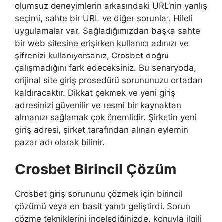
olumsuz deneyimlerin arkasındaki URL’nin yanlış
seçimi, sahte bir URL ve diğer sorunlar. Hileli
uygulamalar var. Sağladığımızdan başka sahte
bir web sitesine erişirken kullanıcı adınızı ve
şifrenizi kullanıyorsanız, Crosbet doğru
çalışmadığını fark edeceksiniz. Bu senaryoda,
orijinal site giriş prosedürü sorununuzu ortadan
kaldıracaktır. Dikkat çekmek ve yeni giriş
adresinizi güvenilir ve resmi bir kaynaktan
almanızı sağlamak çok önemlidir. Şirketin yeni
giriş adresi, şirket tarafından alınan eylemin
pazar adı olarak bilinir.
Crosbet Birincil Çözüm
Crosbet giriş sorununu çözmek için birincil
çözümü veya en basit yanıtı geliştirdi. Sorun
çözme tekniklerini incelediğinizde, konuyla ilgili