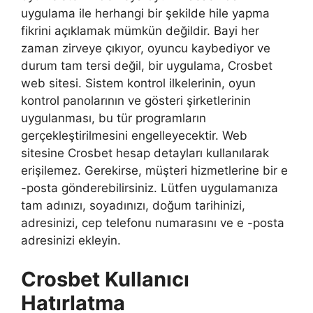
uygulama ile herhangi bir şekilde hile yapma
fikrini açıklamak mümkün değildir. Bayi her
zaman zirveye çıkıyor, oyuncu kaybediyor ve
durum tam tersi değil, bir uygulama, Crosbet
web sitesi. Sistem kontrol ilkelerinin, oyun
kontrol panolarının ve gösteri şirketlerinin
uygulanması, bu tür programların
gerçekleştirilmesini engelleyecektir. Web
sitesine Crosbet hesap detayları kullanılarak
erişilemez. Gerekirse, müşteri hizmetlerine bir e
-posta gönderebilirsiniz. Lütfen uygulamanıza
tam adınızı, soyadınızı, doğum tarihinizi,
adresinizi, cep telefonu numarasını ve e -posta
adresinizi ekleyin.
Crosbet Kullanıcı
Hatırlatma