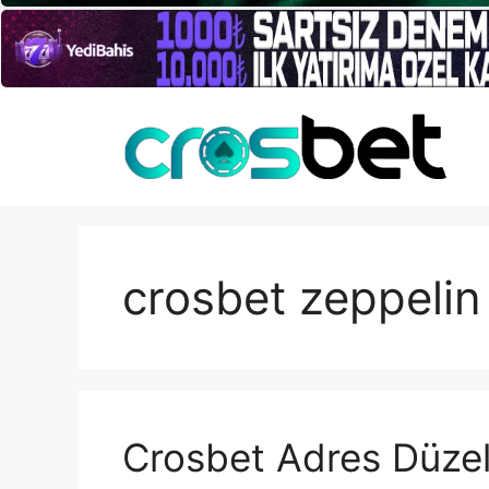
İçeriğe
atla
crosbet zeppelin
Crosbet Adres Düze