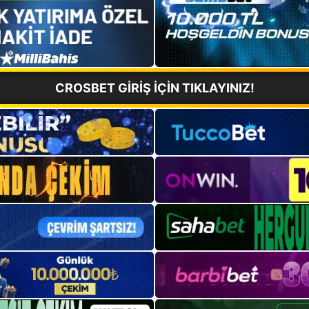
CROSBET GİRİŞ İÇİN TIKLAYINIZ!