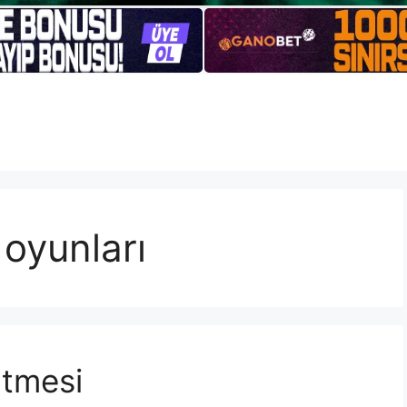
 oyunları
ltmesi