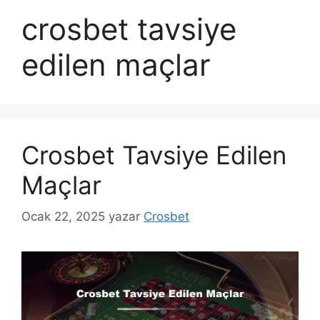
crosbet tavsiye
edilen maçlar
Crosbet Tavsiye Edilen
Maçlar
Ocak 22, 2025
yazar
Crosbet