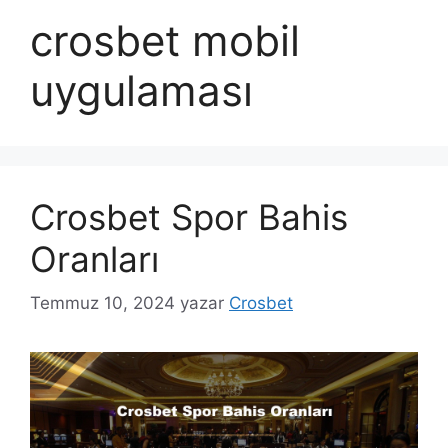
crosbet mobil
uygulaması
Crosbet Spor Bahis
Oranları
Temmuz 10, 2024
yazar
Crosbet