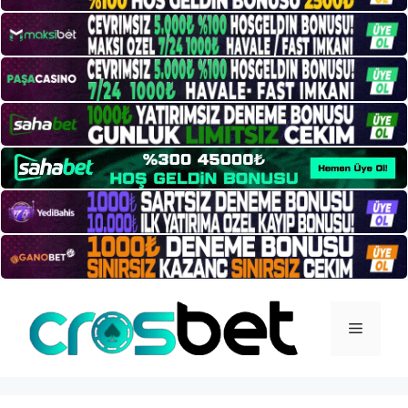
İçeriğe
atla
Menü