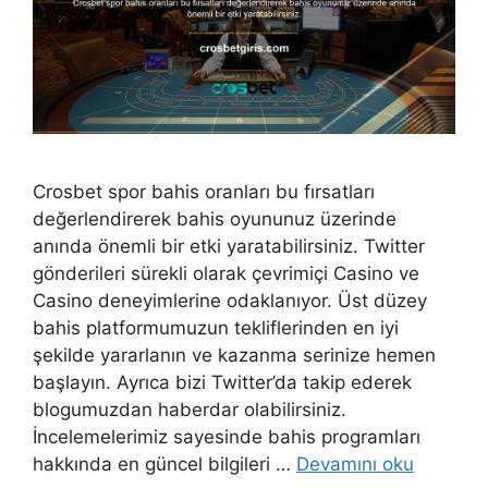
Crosbet spor bahis oranları bu fırsatları
değerlendirerek bahis oyununuz üzerinde
anında önemli bir etki yaratabilirsiniz. Twitter
gönderileri sürekli olarak çevrimiçi Casino ve
Casino deneyimlerine odaklanıyor. Üst düzey
bahis platformumuzun tekliflerinden en iyi
şekilde yararlanın ve kazanma serinize hemen
başlayın. Ayrıca bizi Twitter’da takip ederek
blogumuzdan haberdar olabilirsiniz.
İncelemelerimiz sayesinde bahis programları
hakkında en güncel bilgileri …
Devamını oku