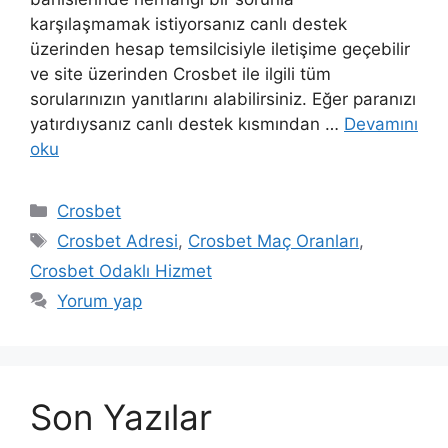
karşılaşmamak istiyorsanız canlı destek
üzerinden hesap temsilcisiyle iletişime geçebilir
ve site üzerinden Crosbet ile ilgili tüm
sorularınızın yanıtlarını alabilirsiniz. Eğer paranızı
yatırdıysanız canlı destek kısmından …
Devamını
oku
Kategoriler
Crosbet
Etiketler
Crosbet Adresi
,
Crosbet Maç Oranları
,
Crosbet Odaklı Hizmet
Yorum yap
Son Yazılar