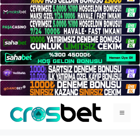
İçeriğe
atla
Menü