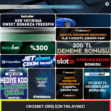
×
CROSBET GİRİŞ İÇİN TIKLAYINIZ!