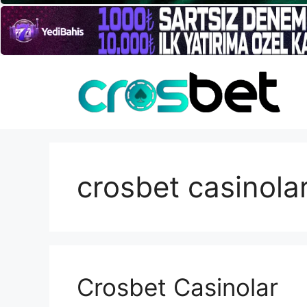
İçeriğe
atla
crosbet casinola
Crosbet Casinolar