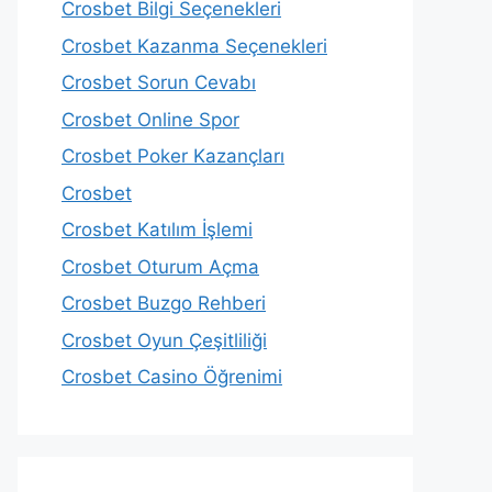
Crosbet Bilgi Seçenekleri
Crosbet Kazanma Seçenekleri
Crosbet Sorun Cevabı
Crosbet Online Spor
Crosbet Poker Kazançları
Crosbet
Crosbet Katılım İşlemi
Crosbet Oturum Açma
Crosbet Buzgo Rehberi
Crosbet Oyun Çeşitliliği
Crosbet Casino Öğrenimi