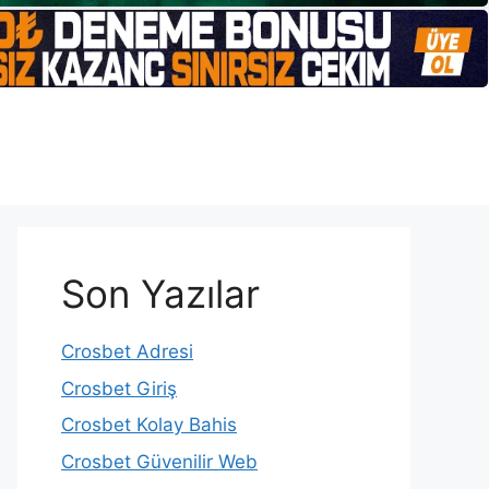
Son Yazılar
Crosbet Adresi
Crosbet Giriş
Crosbet Kolay Bahis
Crosbet Güvenilir Web