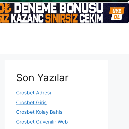
Son Yazılar
Crosbet Adresi
Crosbet Giriş
Crosbet Kolay Bahis
Crosbet Güvenilir Web