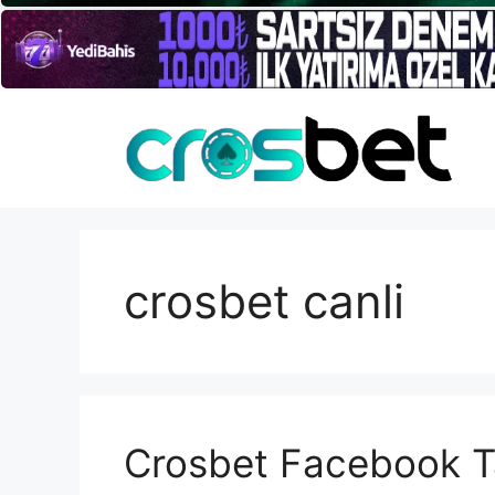
İçeriğe
atla
crosbet canli
Crosbet Facebook Ta