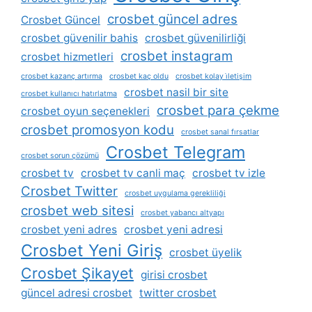
crosbet güncel adres
Crosbet Güncel
crosbet güvenilir bahis
crosbet güvenilirliği
crosbet instagram
crosbet hizmetleri
crosbet kazanç artırma
crosbet kaç oldu
crosbet kolay i̇letişim
crosbet nasil bir site
crosbet kullanıcı hatırlatma
crosbet para çekme
crosbet oyun seçenekleri
crosbet promosyon kodu
crosbet sanal fırsatlar
Crosbet Telegram
crosbet sorun çözümü
crosbet tv
crosbet tv canli maç
crosbet tv izle
Crosbet Twitter
crosbet uygulama gerekliliği
crosbet web sitesi
crosbet yabancı altyapı
crosbet yeni adres
crosbet yeni adresi
Crosbet Yeni Giriş
crosbet üyelik
Crosbet Şikayet
girisi crosbet
güncel adresi crosbet
twitter crosbet