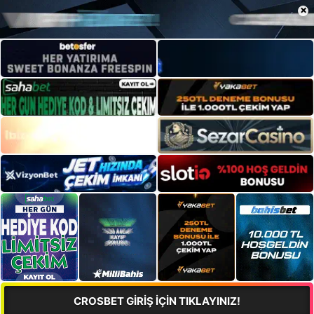
×
CROSBET GİRİŞ İÇİN TIKLAYINIZ!