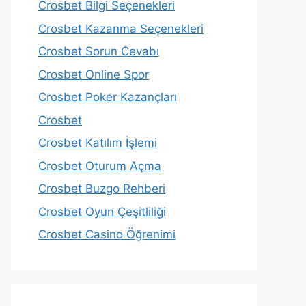
Crosbet Bilgi Seçenekleri
Crosbet Kazanma Seçenekleri
Crosbet Sorun Cevabı
Crosbet Online Spor
Crosbet Poker Kazançları
Crosbet
Crosbet Katılım İşlemi
Crosbet Oturum Açma
Crosbet Buzgo Rehberi
Crosbet Oyun Çeşitliliği
Crosbet Casino Öğrenimi