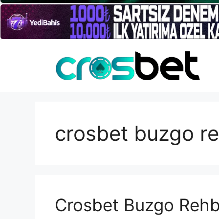
İçeriğe
atla
crosbet buzgo re
Crosbet Buzgo Rehb