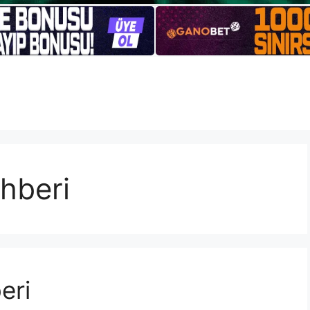
hberi
eri