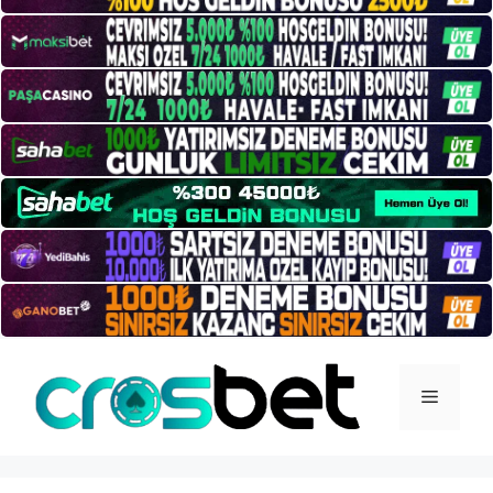
İçeriğe
atla
Menü