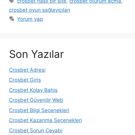
crosbet nasil bir site
,
crosbet oturum açma
,
crosbet oyun sağlayıcıları
Yorum yap
Son Yazılar
Crosbet Adresi
Crosbet Giriş
Crosbet Kolay Bahis
Crosbet Güvenilir Web
Crosbet Bilgi Seçenekleri
Crosbet Kazanma Seçenekleri
Crosbet Sorun Cevabı