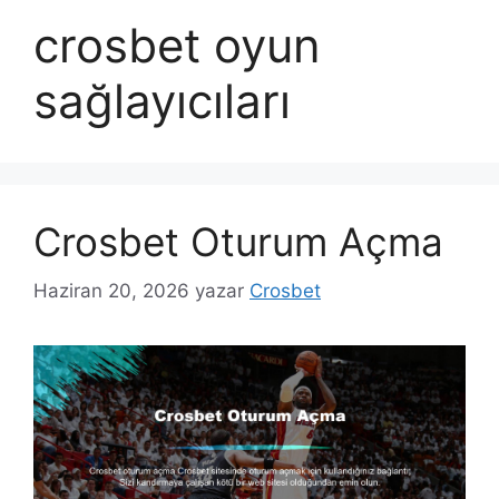
crosbet oyun
sağlayıcıları
Crosbet Oturum Açma
Haziran 20, 2026
yazar
Crosbet