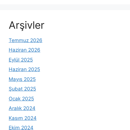
Arşivler
Temmuz 2026
Haziran 2026
Eylül 2025
Haziran 2025
Mayıs 2025
Şubat 2025
Ocak 2025
Aralık 2024
Kasım 2024
Ekim 2024