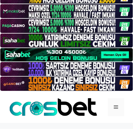
İçeriğe
atla
Menü