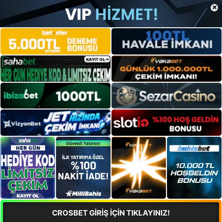
×
CROSBET GİRİŞ İÇİN TIKLAYINIZ!