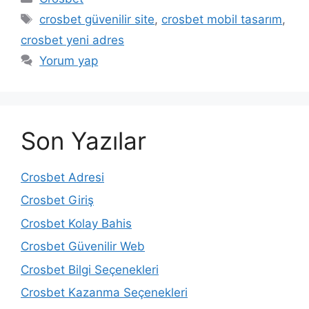
Etiketler
crosbet güvenilir site
,
crosbet mobil tasarım
,
crosbet yeni adres
Yorum yap
Son Yazılar
Crosbet Adresi
Crosbet Giriş
Crosbet Kolay Bahis
Crosbet Güvenilir Web
Crosbet Bilgi Seçenekleri
Crosbet Kazanma Seçenekleri