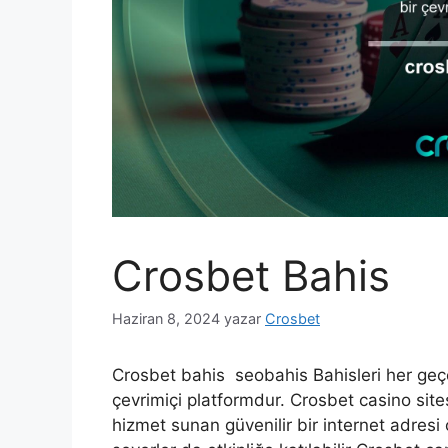
Crosbet Bahis
Haziran 8, 2024
yazar
Crosbet
Crosbet bahis seobahis Bahisleri her geç
çevrimiçi platformdur. Crosbet casino sites
hizmet sunan güvenilir bir internet adresi