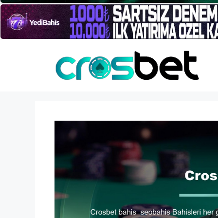
İçeriğe
atla