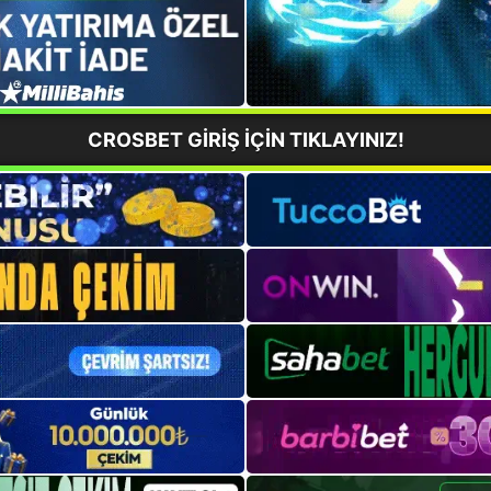
CROSBET GİRİŞ İÇİN TIKLAYINIZ!