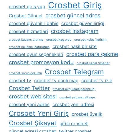
Crosbet Giriş
crosbet giris yap
crosbet güncel adres
Crosbet Güncel
crosbet güvenilir bahis
crosbet güvenilirliği
crosbet instagram
crosbet hizmetleri
crosbet kazanç artırma
crosbet kaç oldu
crosbet kolay i̇letişim
crosbet nasil bir site
crosbet kullanıcı hatırlatma
crosbet para çekme
crosbet oyun seçenekleri
crosbet promosyon kodu
crosbet sanal fırsatlar
Crosbet Telegram
crosbet sorun çözümü
crosbet tv
crosbet tv canli maç
crosbet tv izle
Crosbet Twitter
crosbet uygulama gerekliliği
crosbet web sitesi
crosbet yabancı altyapı
crosbet yeni adres
crosbet yeni adresi
Crosbet Yeni Giriş
crosbet üyelik
Crosbet Şikayet
girisi crosbet
güncel adresi crosbet
twitter crosbet