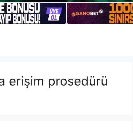
a erişim prosedürü