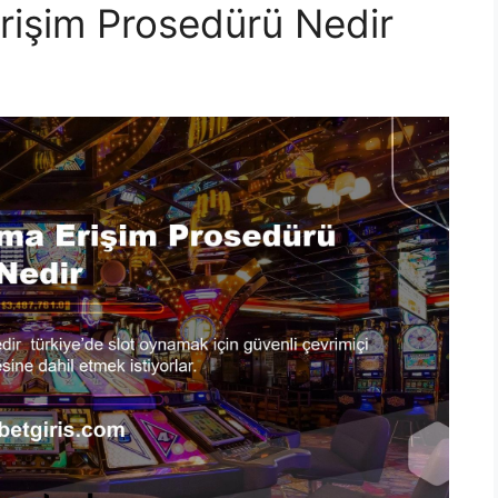
rişim Prosedürü Nedir