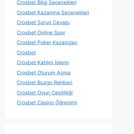
Crosbet Bilgi Seçenekleri
Crosbet Kazanma Seçenekleri
Crosbet Sorun Cevabı
Crosbet Online Spor
Crosbet Poker Kazançları
Crosbet
Crosbet Katılım İşlemi
Crosbet Oturum Açma
Crosbet Buzgo Rehberi
Crosbet Oyun Çeşitliliği
Crosbet Casino Öğrenimi