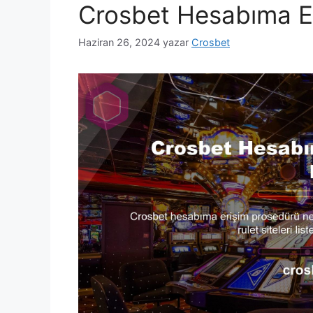
Crosbet Hesabıma E
Haziran 26, 2024
yazar
Crosbet