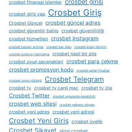
crosbet girisi
crosbet finansal i̇şlemler
Crosbet Giriş
crosbet giris yap
crosbet güncel adres
Crosbet Güncel
crosbet güvenilir bahis
crosbet güvenilirliği
crosbet instagram
crosbet hizmetleri
crosbet kazanç artırma
crosbet kaç oldu
crosbet kolay i̇letişim
crosbet nasil bir site
crosbet kullanıcı hatırlatma
crosbet para çekme
crosbet oyun seçenekleri
crosbet promosyon kodu
crosbet sanal fırsatlar
Crosbet Telegram
crosbet sorun çözümü
crosbet tv
crosbet tv canli maç
crosbet tv izle
Crosbet Twitter
crosbet uygulama gerekliliği
crosbet web sitesi
crosbet yabancı altyapı
crosbet yeni adres
crosbet yeni adresi
Crosbet Yeni Giriş
crosbet üyelik
Crosbet Şikayet
girisi crosbet