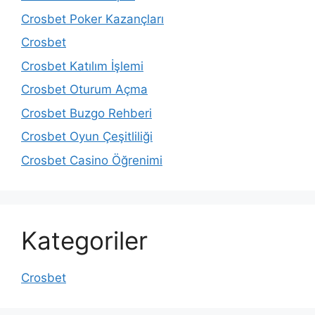
Crosbet Poker Kazançları
Crosbet
Crosbet Katılım İşlemi
Crosbet Oturum Açma
Crosbet Buzgo Rehberi
Crosbet Oyun Çeşitliliği
Crosbet Casino Öğrenimi
Kategoriler
Crosbet