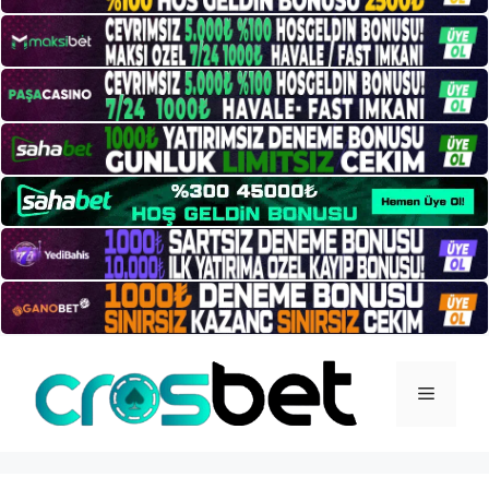
İçeriğe
atla
Menü