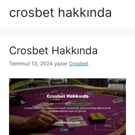
crosbet hakkında
Crosbet Hakkında
Temmuz 13, 2024
yazar
Crosbet