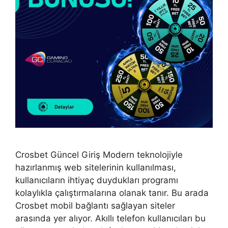
Crosbet Güncel Giriş Modern teknolojiyle
hazırlanmış web sitelerinin kullanılması,
kullanıcıların ihtiyaç duydukları programı
kolaylıkla çalıştırmalarına olanak tanır. Bu arada
Crosbet mobil bağlantı sağlayan siteler
arasında yer alıyor. Akıllı telefon kullanıcıları bu