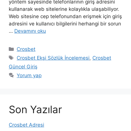
yöntem sayesinde telefonlarının giriş adresini
kullanarak web sitelerine kolaylıkla ulaşabiliyor.
Web sitesine cep telefonundan erişmek için giriş
adresini ve kullanıcı bilgilerini herhangi bir sorun
…
Devamını oku
Kategoriler
Crosbet
Etiketler
Crosbet Ekşi Sözlük İncelemesi
,
Crosbet
Güncel Giriş
Yorum yap
Son Yazılar
Crosbet Adresi