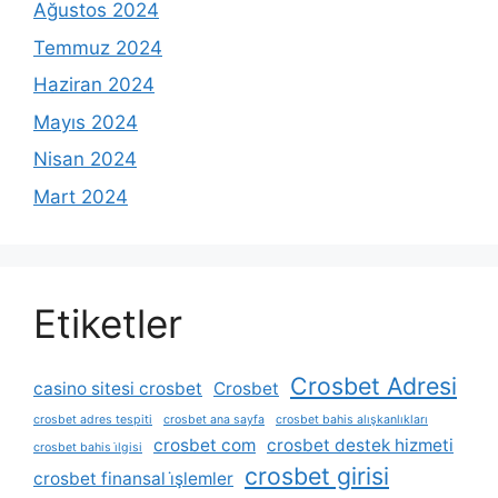
Ağustos 2024
Temmuz 2024
Haziran 2024
Mayıs 2024
Nisan 2024
Mart 2024
Etiketler
Crosbet Adresi
casino sitesi crosbet
Crosbet
crosbet adres tespiti
crosbet ana sayfa
crosbet bahis alışkanlıkları
crosbet com
crosbet destek hizmeti
crosbet bahis i̇lgisi
crosbet girisi
crosbet finansal i̇şlemler