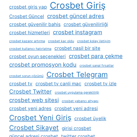
Crosbet Giriş
crosbet giris yap
crosbet güncel adres
Crosbet Güncel
crosbet güvenilir bahis
crosbet güvenilirliği
crosbet instagram
crosbet hizmetleri
crosbet kazanç artırma
crosbet kaç oldu
crosbet kolay i̇letişim
crosbet nasil bir site
crosbet kullanıcı hatırlatma
crosbet para çekme
crosbet oyun seçenekleri
crosbet promosyon kodu
crosbet sanal fırsatlar
Crosbet Telegram
crosbet sorun çözümü
crosbet tv
crosbet tv canli maç
crosbet tv izle
Crosbet Twitter
crosbet uygulama gerekliliği
crosbet web sitesi
crosbet yabancı altyapı
crosbet yeni adres
crosbet yeni adresi
Crosbet Yeni Giriş
crosbet üyelik
Crosbet Şikayet
girisi crosbet
güncel adresi crosbet
twitter crosbet