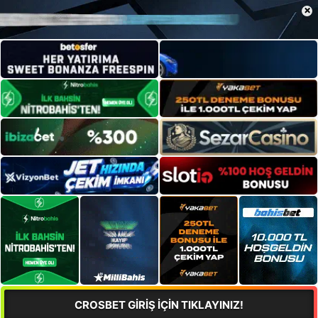
×
CROSBET GİRİŞ İÇİN TIKLAYINIZ!