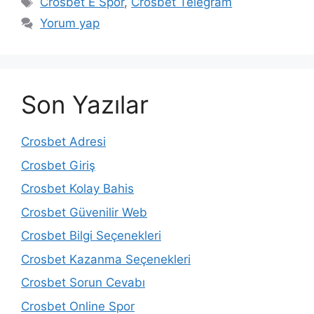
Crosbet E Spor
,
Crosbet Telegram
Yorum yap
Son Yazılar
Crosbet Adresi
Crosbet Giriş
Crosbet Kolay Bahis
Crosbet Güvenilir Web
Crosbet Bilgi Seçenekleri
Crosbet Kazanma Seçenekleri
Crosbet Sorun Cevabı
Crosbet Online Spor