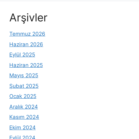
Arşivler
Temmuz 2026
Haziran 2026
Eylül 2025
Haziran 2025
Mayıs 2025
Şubat 2025
Ocak 2025
Aralık 2024
Kasım 2024
Ekim 2024
Eylül 2024