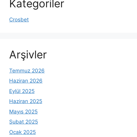
Kategoriler
Crosbet
Arşivler
Temmuz 2026
Haziran 2026
Eylül 2025
Haziran 2025
Mayıs 2025
Şubat 2025
Ocak 2025