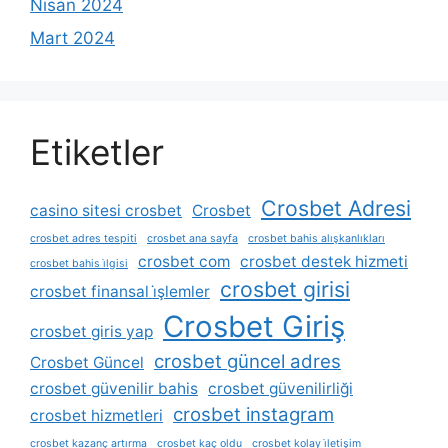
Nisan 2024
Mart 2024
Etiketler
Crosbet Adresi
casino sitesi crosbet
Crosbet
crosbet adres tespiti
crosbet ana sayfa
crosbet bahis alışkanlıkları
crosbet com
crosbet destek hizmeti
crosbet bahis i̇lgisi
crosbet girisi
crosbet finansal i̇şlemler
Crosbet Giriş
crosbet giris yap
crosbet güncel adres
Crosbet Güncel
crosbet güvenilir bahis
crosbet güvenilirliği
crosbet instagram
crosbet hizmetleri
crosbet kazanç artırma
crosbet kaç oldu
crosbet kolay i̇letişim