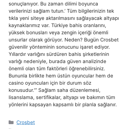
sonuçlanıyor. Bu zaman dilimi boyunca
verilerinizi sağlam tutun.’ Tüm bilgilerinizin tek
tıkla yeni siteye aktarılmasını sağlayacak altyapı
kaynaklarımız var. Türkiye bahis oranlarını,
yüksek bonusları veya zengin içeriği önemli
unsurlar olarak görüyor. Neden? Bugün Crosbet
güvenilir yönteminin sonucunu işaret ediyor.
Yıllardır varlığını sürdüren bahis şirketlerinin
varlığı nedeniyle, burada güven analizinde
önemli olan tüm faktörleri öğrenebilirsiniz.
Bununla birlikte hem üstün oyuncular hem de
casino oyuncuları için bir durum söz
konusudur.'” Sağlam saha düzenlemesi,
lisanslama, sertifikalar, altyapı ve bakımın tüm
yönlerini kapsayan kapsamlı bir planla sağlanır.
Kategoriler
Crosbet