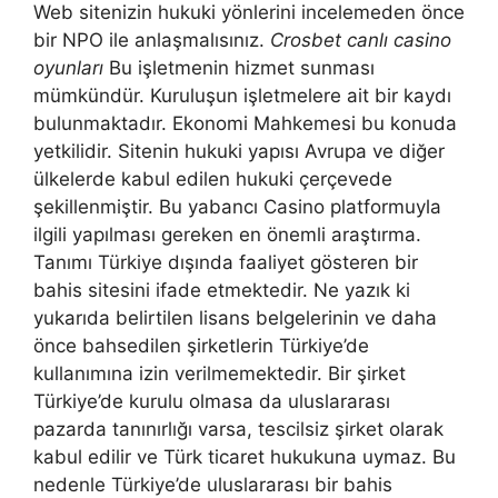
Web sitenizin hukuki yönlerini incelemeden önce
bir NPO ile anlaşmalısınız.
Crosbet canlı casino
oyunları
Bu işletmenin hizmet sunması
mümkündür. Kuruluşun işletmelere ait bir kaydı
bulunmaktadır. Ekonomi Mahkemesi bu konuda
yetkilidir. Sitenin hukuki yapısı Avrupa ve diğer
ülkelerde kabul edilen hukuki çerçevede
şekillenmiştir. Bu yabancı Casino platformuyla
ilgili yapılması gereken en önemli araştırma.
Tanımı Türkiye dışında faaliyet gösteren bir
bahis sitesini ifade etmektedir. Ne yazık ki
yukarıda belirtilen lisans belgelerinin ve daha
önce bahsedilen şirketlerin Türkiye’de
kullanımına izin verilmemektedir. Bir şirket
Türkiye’de kurulu olmasa da uluslararası
pazarda tanınırlığı varsa, tescilsiz şirket olarak
kabul edilir ve Türk ticaret hukukuna uymaz. Bu
nedenle Türkiye’de uluslararası bir bahis