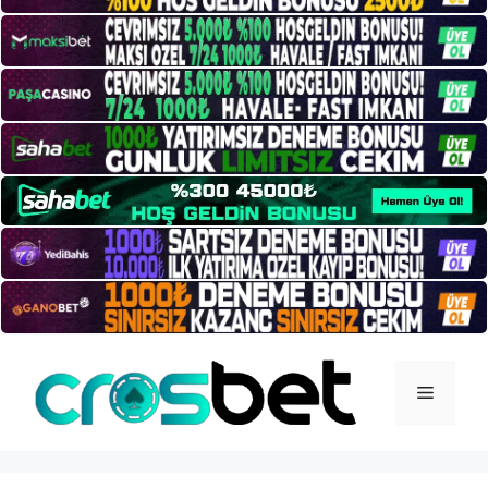
İçeriğe
atla
Menü