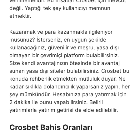
verilmemelidir. Bu fırsatlar Crosbet için mevcut
değil. Yaptığı tek şey kullanıcıyı memnun
etmektir.
Kazanmak ve para kazanmakla ilgileniyor
musunuz? İsterseniz, en uygun şekilde
kullanacağınız, güvenilir ve meşru, yasa dışı
olmayan bir çevrimiçi platform bulabilirsiniz.
Size kendi avantajınızın ötesinde bir avantaj
sunan yasa dışı siteler bulabilirsiniz. Crosbet bu
konuda rehberlik etmekten mutluluk duyar. Ne
kadar sıklıkla dolandırıcılık yaparsanız yapın, her
şey mümkündür. Hesabınıza para yatırmak için
2 dakika ile bunu yapabilirsiniz. Belirli
yatırımlarla yatırım getirisi de elde edilebilir.
Crosbet Bahis Oranları