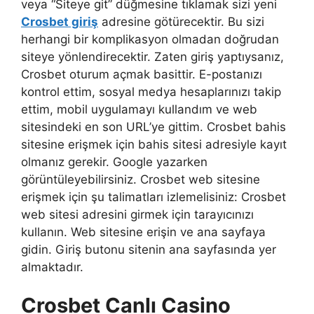
veya “Siteye git” düğmesine tıklamak sizi yeni
Crosbet giriş
adresine götürecektir. Bu sizi
herhangi bir komplikasyon olmadan doğrudan
siteye yönlendirecektir. Zaten giriş yaptıysanız,
Crosbet oturum açmak basittir. E-postanızı
kontrol ettim, sosyal medya hesaplarınızı takip
ettim, mobil uygulamayı kullandım ve web
sitesindeki en son URL’ye gittim. Crosbet bahis
sitesine erişmek için bahis sitesi adresiyle kayıt
olmanız gerekir. Google yazarken
görüntüleyebilirsiniz. Crosbet web sitesine
erişmek için şu talimatları izlemelisiniz: Crosbet
web sitesi adresini girmek için tarayıcınızı
kullanın. Web sitesine erişin ve ana sayfaya
gidin. Giriş butonu sitenin ana sayfasında yer
almaktadır.
Crosbet Canlı Casino