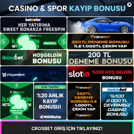
×
CROSBET GİRİŞ İÇİN TIKLAYINIZ!