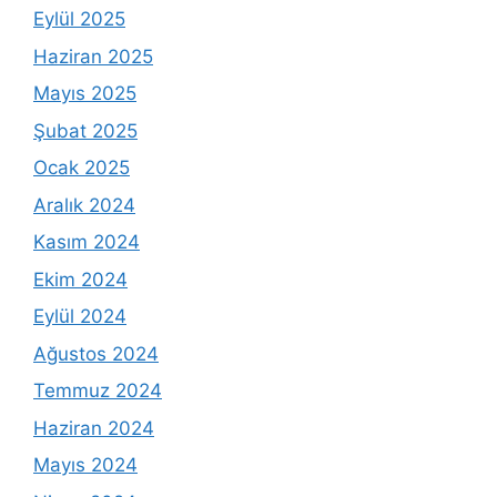
Eylül 2025
Haziran 2025
Mayıs 2025
Şubat 2025
Ocak 2025
Aralık 2024
Kasım 2024
Ekim 2024
Eylül 2024
Ağustos 2024
Temmuz 2024
Haziran 2024
Mayıs 2024