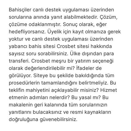
Bahisçiler canlı destek uygulaması üzerinden
sorularına anında yanıt alabilmektedir. Çözüm,
çözüme odaklanmıştır. Sonuç olarak, eğer
hedefliyorsanız. Üyelik için kayıt olmanıza gerek
yoktur ve canlı destek uygulaması üzerinden
yabancı bahis sitesi Crosbet sitesi hakkında
sayısız soru sorabilirsiniz. Ülke dışından para
transferi. Crosbet meşru bir yatırım seçeneği
olarak değerlendirilebilir mi? İfadeler de
görülüyor. Siteye bu şekilde bakıldığında tüm
prosedürlerin tamamlandığını belirtmeliyiz. Bu
teklifin mahiyetini açıklayabilir misiniz? Hizmet
etmenin adımları nelerdir? Bu yasal mı? Bu
makalenin geri kalanında tüm sorularınızın
yanıtlarını bulacaksınız ve resmi kaynakların
doğruluğuna güvenebilirsiniz.